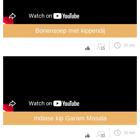
Bonensoep met kippendij
35 min
+15
Indiase kip Garam Masala
30 min
+30