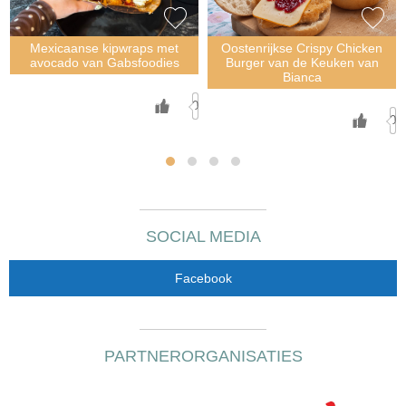
Mexicaanse kipwraps met
Oostenrijkse Crispy Chicken
avocado van Gabsfoodies
Burger van de Keuken van
Bianca
n
0
0
SOCIAL MEDIA
Facebook
PARTNERORGANISATIES