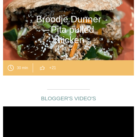
Broodje Dunner
– Pita pulled
chicken
+21
30 min
BLOGGER'S VIDEO'S