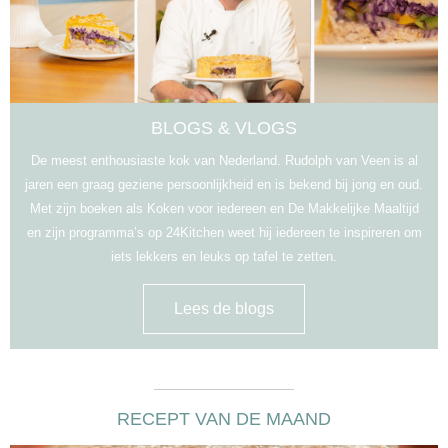
BLOGS & VLOGS
De meest enthousiaste kok van Nederland. Rudolph van Veen is al
jaren een graag geziene persoonlijkheid en is bekend bij jong en oud.
Met zijn boeken als Koken voor iedereen en De Makkelijke Maaltijd
en zijn programma’s op 24Kitchen weet hij iedereen te inspireren om
iets lekkers en leuks op tafel te zetten.
Lees de blogs
RECEPT VAN DE MAAND