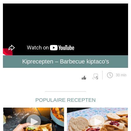
Kiprecepten – Barbecue kiptaco’s
30 min
+5
POPULAIRE RECEPTEN