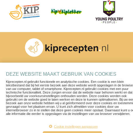
Schrijf je in voor onze nieuwsbrief
DEZE WEBSITE MAAKT GEBRUIK VAN COOKIES
Kiprecepten.nl gebruikt functionele en analytische cookies. Een cookie is een klein
tekstbestand dat bij het eerste bezoek aan deze website wordt opgeslagen in de browse
van uw computer, tablet of smartphone. Kiprecepten.nl gebruikt cookies met een puur
technische functionaliteit. Deze zorgen ervoor dat de website naar behoren werkt en dat
bijvoorbeeld uw voorkeursinstellingen onthouden worden. Deze cookies worden ook
gebruikt om de website goed te laten werken en deze te kunnen optimaliseren. Bij uw ee
bezoek aan onze website hebben wij u al geïnformeerd over deze cookies en toestemm
Recepten
Contact
gevraagd voor het plaatsen ervan. U kunt zich afmelden voor cookies door uw
internetbrowser zo in te stellen dat deze geen cookies meer opslaat. Daarnaast kunt u 
Blogs & Vlogs
Privacy Policy
alle informatie die eerder is opgeslagen via de instellingen van uw browser verwijderen.
Herkomst van ons vlees
Voorwaarden
Een ruim aanbod
Disclaimer
Cookie instellingen aanpassen