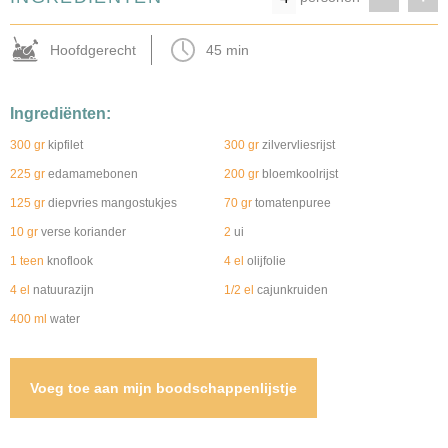
Hoofdgerecht
45 min
Ingrediënten:
300 gr
kipfilet
300 gr
zilvervliesrijst
225 gr
edamamebonen
200 gr
bloemkoolrijst
125 gr
diepvries mangostukjes
70 gr
tomatenpuree
10 gr
verse koriander
2
ui
1 teen
knoflook
4 el
olijfolie
4 el
natuurazijn
1/2 el
cajunkruiden
400 ml
water
Voeg toe aan mijn boodschappenlijstje