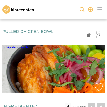
PULLED CHICKEN BOWL
+3
Bekijk de video hier
INGREDIENTEN
-
+
personen