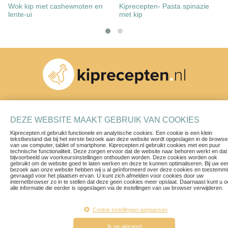
Wok kip met cashewnoten en
Kiprecepten- Pasta spinazie
lente-ui
met kip
Schrijf je in voor onze nieuwsbrief
DEZE WEBSITE MAAKT GEBRUIK VAN COOKIES
Kiprecepten.nl gebruikt functionele en analytische cookies. Een cookie is een klein
tekstbestand dat bij het eerste bezoek aan deze website wordt opgeslagen in de browse
van uw computer, tablet of smartphone. Kiprecepten.nl gebruikt cookies met een puur
technische functionaliteit. Deze zorgen ervoor dat de website naar behoren werkt en dat
bijvoorbeeld uw voorkeursinstellingen onthouden worden. Deze cookies worden ook
gebruikt om de website goed te laten werken en deze te kunnen optimaliseren. Bij uw ee
bezoek aan onze website hebben wij u al geïnformeerd over deze cookies en toestemm
Recepten
Contact
gevraagd voor het plaatsen ervan. U kunt zich afmelden voor cookies door uw
internetbrowser zo in te stellen dat deze geen cookies meer opslaat. Daarnaast kunt u 
Blogs & Vlogs
Privacy Policy
alle informatie die eerder is opgeslagen via de instellingen van uw browser verwijderen.
Herkomst van ons vlees
Voorwaarden
Een ruim aanbod
Disclaimer
Cookie instellingen aanpassen
Ik ga akkoord
© 2019 kiprecepten.nl. All rights reserved.