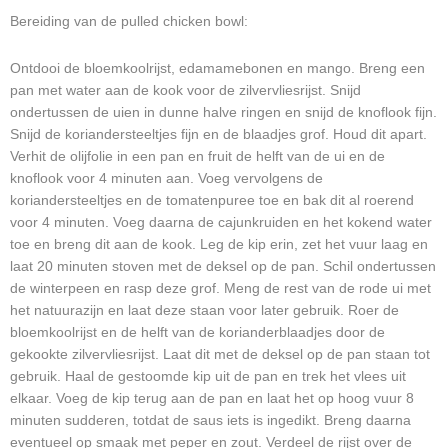
Bereiding van de pulled chicken bowl:
Ontdooi de bloemkoolrijst, edamamebonen en mango. Breng een
pan met water aan de kook voor de zilvervliesrijst. Snijd
ondertussen de uien in dunne halve ringen en snijd de knoflook fijn.
Snijd de koriandersteeltjes fijn en de blaadjes grof. Houd dit apart.
Verhit de olijfolie in een pan en fruit de helft van de ui en de
knoflook voor 4 minuten aan. Voeg vervolgens de
koriandersteeltjes en de tomatenpuree toe en bak dit al roerend
voor 4 minuten. Voeg daarna de cajunkruiden en het kokend water
toe en breng dit aan de kook. Leg de kip erin, zet het vuur laag en
laat 20 minuten stoven met de deksel op de pan. Schil ondertussen
de winterpeen en rasp deze grof. Meng de rest van de rode ui met
het natuurazijn en laat deze staan voor later gebruik. Roer de
bloemkoolrijst en de helft van de korianderblaadjes door de
gekookte zilvervliesrijst. Laat dit met de deksel op de pan staan tot
gebruik. Haal de gestoomde kip uit de pan en trek het vlees uit
elkaar. Voeg de kip terug aan de pan en laat het op hoog vuur 8
minuten sudderen, totdat de saus iets is ingedikt. Breng daarna
eventueel op smaak met peper en zout. Verdeel de rijst over de