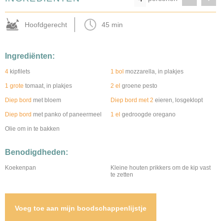
Hoofdgerecht
45 min
Ingrediënten:
4
kipfilets
1 bol
mozzarella, in plakjes
1 grote
tomaat, in plakjes
2 el
groene pesto
Diep bord
met bloem
Diep bord met 2
eieren, losgeklopt
Diep bord
met panko of paneermeel
1 el
gedroogde oregano
Olie om in te bakken
Benodigdheden:
Koekenpan
Kleine houten prikkers om de kip vast
te zetten
Voeg toe aan mijn boodschappenlijstje