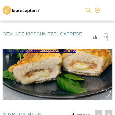
GEVULDE KIPSCHNITZEL CAPRESE
+4
(37) Gevulde kipschnitzel caprese – YouTube
INGREDIENTEN
-
+
personen