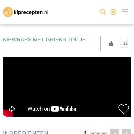
KIPWRAPS MET GRIEKS TINTJE
+12
INGREDIENTEN
-
+
personen