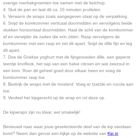
overige roerbakgroenten toe samen met de ketchup.
4. Sluit de pan en laat dit ca. 15 minuten pruttelen.
5. Verwarm de wraps zoals aangegeven staat op de verpakking.
6. Snijd de komkommer verticaal doormidden en vervolgens beide
stukken horizontaal doormidden. Haal de schil van de komkommer
af en verwijder de zaden die erin zitten. Rasp vervolgens de
komkommer met een rasp en zet dit apart. Snijd de dille fijn en leg
dit apart.
7. Doe de Griekse yoghurt met de fijngesneden dille, een geperst
teentje knoflook, het sap van een halve citroen en wat zeezout in
een kom. Roer dit geheel goed door elkaar heen en voeg de
komkommer rasp toe.
8. Bestrijk de wraps met de mosterd. Voeg er tzatziki en rucola aan
toe.
9. Verdeel het kipgerecht op de wrap en rol deze op.
De kipwraps zijn nu klaar, eet smakelijk!
Benieuwd naar waar jouw geselecteerde deel van de kip vandaan
komt? Neem dan gerust een kijkje op de website van
Kip in