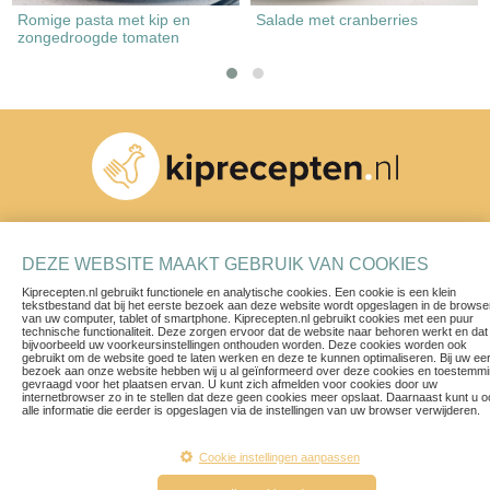
Romige pasta met kip en
Salade met cranberries
zongedroogde tomaten
Schrijf je in voor onze nieuwsbrief
DEZE WEBSITE MAAKT GEBRUIK VAN COOKIES
Kiprecepten.nl gebruikt functionele en analytische cookies. Een cookie is een klein
tekstbestand dat bij het eerste bezoek aan deze website wordt opgeslagen in de browse
van uw computer, tablet of smartphone. Kiprecepten.nl gebruikt cookies met een puur
technische functionaliteit. Deze zorgen ervoor dat de website naar behoren werkt en dat
bijvoorbeeld uw voorkeursinstellingen onthouden worden. Deze cookies worden ook
gebruikt om de website goed te laten werken en deze te kunnen optimaliseren. Bij uw ee
bezoek aan onze website hebben wij u al geïnformeerd over deze cookies en toestemm
Recepten
Contact
gevraagd voor het plaatsen ervan. U kunt zich afmelden voor cookies door uw
internetbrowser zo in te stellen dat deze geen cookies meer opslaat. Daarnaast kunt u 
Blogs & Vlogs
Privacy Policy
alle informatie die eerder is opgeslagen via de instellingen van uw browser verwijderen.
Herkomst van ons vlees
Voorwaarden
Een ruim aanbod
Disclaimer
Cookie instellingen aanpassen