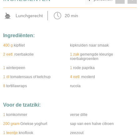
Lunchgerecht
20 min
Ingrediënten:
400 g
kipfilet
kipkruiden naar smaak
2 eetl.
roerbakolie
1 zak
gemengde kleurige
roerbakgroenten
1
winterpeen
1
rode paprika
1 dl
tomatensaus of ketchup
4 eetl.
mosterd
8
tortillawraps
rucola
Voor de tzatziki:
1
komkommer
verse dille
200 gram
Griekse yoghurt
sap van een halve citroen
1 teentje
knoflook
zeezout