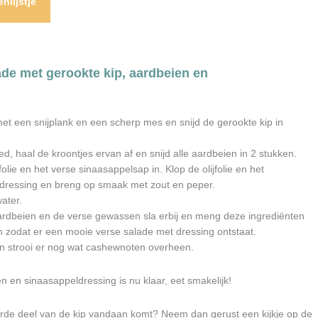
nlijstje
ade met gerookte kip, aardbeien en
met een snijplank en een scherp mes en snijd de gerookte kip in
, haal de kroontjes ervan af en snijd alle aardbeien in 2 stukken.
olie en het verse sinaasappelsap in. Klop de olijfolie en het
 dressing en breng op smaak met zout en peper.
ater.
aardbeien en de verse gewassen sla erbij en meng deze ingrediënten
 zodat er een mooie verse salade met dressing ontstaat.
en strooi er nog wat cashewnoten overheen.
n en sinaasappeldressing is nu klaar, eet smakelijk!
rde deel van de kip vandaan komt? Neem dan gerust een kijkje op de