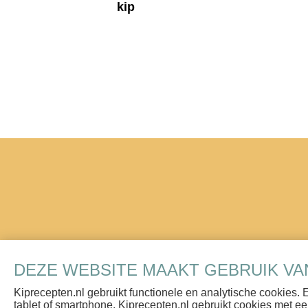
kip
Recepten
Contact
DEZE WEBSITE MAAKT GEBRUIK VA
Blogs & Vlogs
Privacy Policy
Kiprecepten.nl gebruikt functionele en analytische cookies.
Herkomst van ons vlees
Voorwaarden
tablet of smartphone. Kiprecepten.nl gebruikt cookies met ee