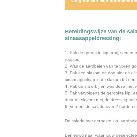
Voeg toe aan mijn boodschappe
Bereidingswijze van de sal
sinaasappeldressing:
1. Pak de gerookte kip erbij, samen 
reepjes.
2. Was de aardbeien van te voren goed
3. Pak een slakom en doe hier de olijf
sinaasappelsap in de slakom tot een
4. Pak de sla erbij en was deze met w
5. Pak vervolgens de gerookte kip, 
door de slakom met de dressing heen
6. Verdeel de salade over 2 borden 
De salade met gerookte kip, aardbeie
Benieuwd naar waar jouw geselectee