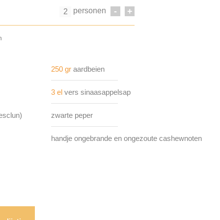
personen
-
+
n
250 gr
aardbeien
3 el
vers sinaasappelsap
esclun)
zwarte peper
handje ongebrande en ongezoute cashewnoten