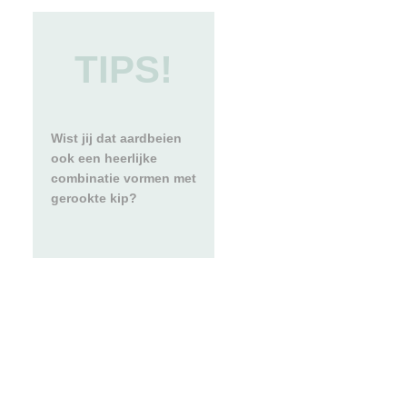
TIPS!
Wist jij dat aardbeien
ook een heerlijke
combinatie vormen met
gerookte kip?