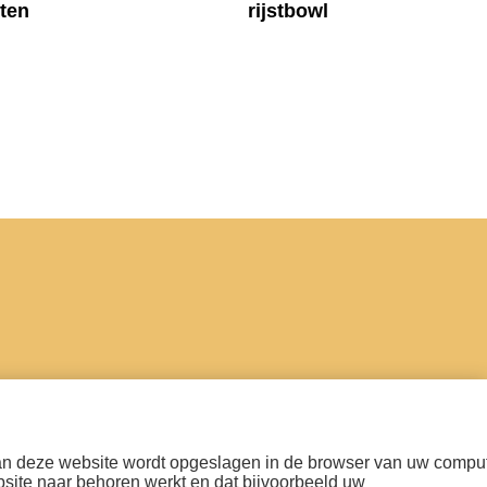
nten
rijstbowl
Schrijf je in voor onze nieuwsbrief
k aan deze website wordt opgeslagen in de browser van uw comput
ebsite naar behoren werkt en dat bijvoorbeeld uw