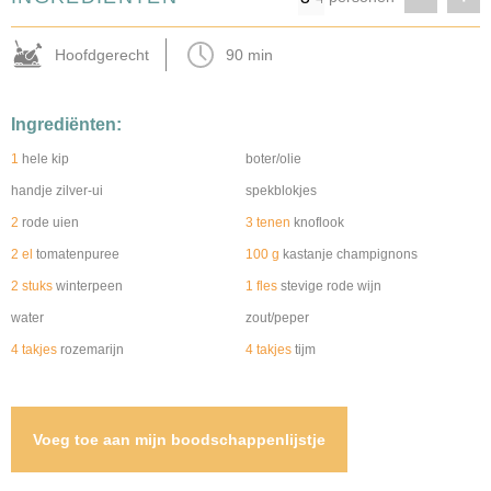
Hoofdgerecht
90 min
Ingrediënten:
1
hele kip
boter/olie
handje zilver-ui
spekblokjes
2
rode uien
3 tenen
knoflook
2 el
tomatenpuree
100 g
kastanje champignons
2 stuks
winterpeen
1 fles
stevige rode wijn
water
zout/peper
4 takjes
rozemarijn
4 takjes
tijm
Voeg toe aan mijn boodschappenlijstje