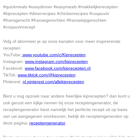
#quickmeals #easydinner #easymeals #makkelijkerecepten
#kiprecepten #dinerrecipes #chickenrecipes #coqauvin
#fransgerecht #fransegerechten #fransekipgerechten
#coqauvinrecept
Volg of abonneer je op onze kanalen voor meer inspirerende
recepten:
YouTube:
www.youtube.com/c/Kiprecepten
Instagram:
www.instagram.com/kiprecepten
Facebook:
www.facebook.com/kiprecepten.nl
TikTok:
www.tiktok.com/@kiprecepten
Pinterest:
nl.pinterest.com/allekiprecepten
Bent u nog opzoek naar andere heerlijke kiprecepten? dan kunt u
ook gerust een kijkje nemen bij onze receptengenerator, de
receptengenerator kiest namelijk het perfecte recept uit op basis
van uw aangegeven voorkeuren, bekijk de receptengenerator op
deze pagina:
receptengenerator