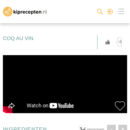
COQ AU VIN
+6
INGREDIENTEN
-
+
personen