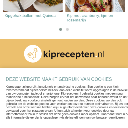
Kipgehaktballen met Quinoa
Kip met cranberry, tijm en
rozemarijn
Schrijf je in voor onze nieuwsbrief
DEZE WEBSITE MAAKT GEBRUIK VAN COOKIES
Kiprecepten.nl gebruikt functionele en analytische cookies. Een cookie is een klein
tekstbestand dat bij het eerste bezoek aan deze website wordt opgeslagen in de browse
van uw computer, tablet of smartphone. Kiprecepten.nl gebruikt cookies met een puur
technische functionaliteit. Deze zorgen ervoor dat de website naar behoren werkt en dat
bijvoorbeeld uw voorkeursinstellingen onthouden worden. Deze cookies worden ook
gebruikt om de website goed te laten werken en deze te kunnen optimaliseren. Bij uw ee
bezoek aan onze website hebben wij u al geïnformeerd over deze cookies en toestemm
Recepten
Contact
gevraagd voor het plaatsen ervan. U kunt zich afmelden voor cookies door uw
internetbrowser zo in te stellen dat deze geen cookies meer opslaat. Daarnaast kunt u 
Blogs & Vlogs
Privacy Policy
alle informatie die eerder is opgeslagen via de instellingen van uw browser verwijderen.
Herkomst van ons vlees
Voorwaarden