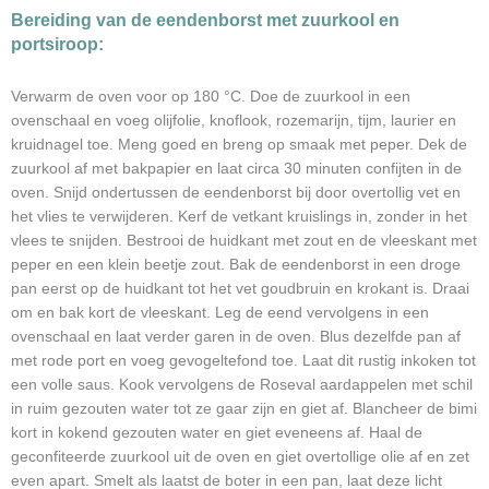
Bereiding van de eendenborst met zuurkool en
portsiroop:
Verwarm de oven voor op 180 °C. Doe de zuurkool in een
ovenschaal en voeg olijfolie, knoflook, rozemarijn, tijm, laurier en
kruidnagel toe. Meng goed en breng op smaak met peper. Dek de
zuurkool af met bakpapier en laat circa 30 minuten confijten in de
oven. Snijd ondertussen de eendenborst bij door overtollig vet en
het vlies te verwijderen. Kerf de vetkant kruislings in, zonder in het
vlees te snijden. Bestrooi de huidkant met zout en de vleeskant met
peper en een klein beetje zout. Bak de eendenborst in een droge
pan eerst op de huidkant tot het vet goudbruin en krokant is. Draai
om en bak kort de vleeskant. Leg de eend vervolgens in een
ovenschaal en laat verder garen in de oven. Blus dezelfde pan af
met rode port en voeg gevogeltefond toe. Laat dit rustig inkoken tot
een volle saus. Kook vervolgens de Roseval aardappelen met schil
in ruim gezouten water tot ze gaar zijn en giet af. Blancheer de bimi
kort in kokend gezouten water en giet eveneens af. Haal de
geconfiteerde zuurkool uit de oven en giet overtollige olie af en zet
even apart. Smelt als laatst de boter in een pan, laat deze licht