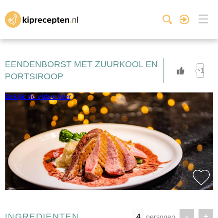
EENDENBORST MET ZUURKOOL EN
+1
PORTSIROOP
Bekijk de video hier
INGREDIENTEN
-
+
personen