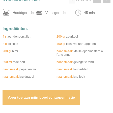
Hoofdgerecht
Vleesgerecht
45 min
Ingrediënten:
4 st
eendenborstfilet
200 gr
zuurkool
2 dl
olijfolie
400 gr
Roseval aardappelen
200 gr
bimi
naar smaak
Maille djionmosterd a
l'ancienne
250 ml
rode port
naar smaak
gevogelte fond
naar smaak
peper en zout
naar smaak
laurierblad
naar smaak
kruidnagel
naar smaak
knoflook
Voeg toe aan mijn boodschappenlijstje