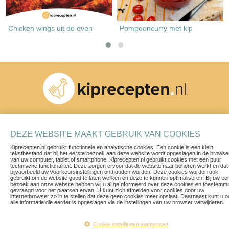
Chicken wings uit de oven
Pompoencurry met kip
Schrijf je in voor onze nieuwsbrief
DEZE WEBSITE MAAKT GEBRUIK VAN COOKIES
Kiprecepten.nl gebruikt functionele en analytische cookies. Een cookie is een klein
tekstbestand dat bij het eerste bezoek aan deze website wordt opgeslagen in de browse
van uw computer, tablet of smartphone. Kiprecepten.nl gebruikt cookies met een puur
technische functionaliteit. Deze zorgen ervoor dat de website naar behoren werkt en dat
bijvoorbeeld uw voorkeursinstellingen onthouden worden. Deze cookies worden ook
gebruikt om de website goed te laten werken en deze te kunnen optimaliseren. Bij uw ee
bezoek aan onze website hebben wij u al geïnformeerd over deze cookies en toestemm
Recepten
Contact
gevraagd voor het plaatsen ervan. U kunt zich afmelden voor cookies door uw
internetbrowser zo in te stellen dat deze geen cookies meer opslaat. Daarnaast kunt u 
Blogs & Vlogs
Privacy Policy
alle informatie die eerder is opgeslagen via de instellingen van uw browser verwijderen.
Herkomst van ons vlees
Voorwaarden
Een ruim aanbod
Disclaimer
Cookie instellingen aanpassen