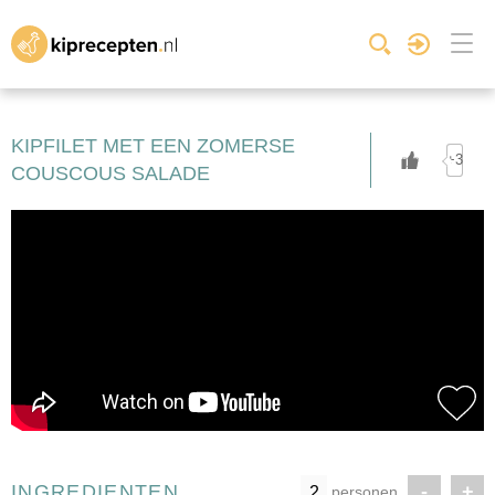
KIPFILET MET EEN ZOMERSE
+3
COUSCOUS SALADE
INGREDIENTEN
-
+
personen