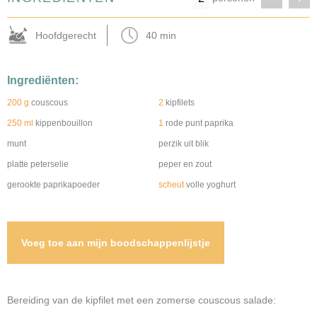
Hoofdgerecht
40 min
Ingrediënten:
200 g
couscous
2
kipfilets
250 ml
kippenbouillon
1
rode punt paprika
munt
perzik uit blik
platte peterselie
peper en zout
gerookte paprikapoeder
scheut
volle yoghurt
Voeg toe aan mijn boodschappenlijstje
Bereiding van de kipfilet met een zomerse couscous salade: