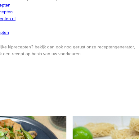
epten
cepten
epten.nl
n
epten
ijke kiprecepten? bekijk dan ook nog gerust onze receptengenerator,
jk een recept op basis van uw voorkeuren