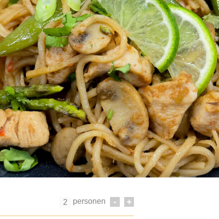
personen
-
+