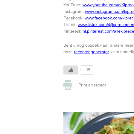
YouTube:
www.youtube.com/c/Kiprec
Instagram:
www.instagram.com/kipre
Facebook:
www.facebook.com/kiprec
TikTok:
www.tiktok.com/@kiprecepte
Pinterest:
nl.pinterest.com/allekiprec
Bent u nog opzoek naar andere heerl
onze
receptengenerator
kiest nameli
+15
Print dit recept