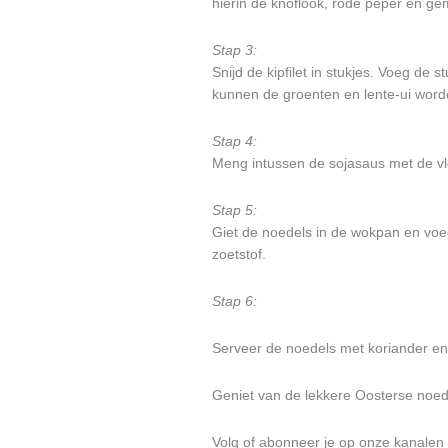
hierin de knoflook, rode peper en g
Stap 3:
Snijd de kipfilet in stukjes. Voeg de 
kunnen de groenten en lente-ui wor
Stap 4:
Meng intussen de sojasaus met de vl
Stap 5:
Giet de noedels in de wokpan en voe
zoetstof.
Stap 6:
Serveer de noedels met koriander en 
Geniet van de lekkere Oosterse noed
Volg of abonneer je op onze kanalen