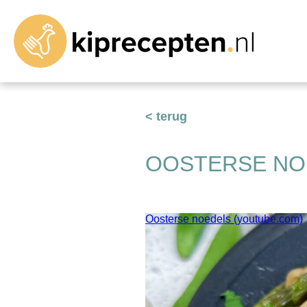
< terug
OOSTERSE NO
Oosterse noedels (youtube.com)