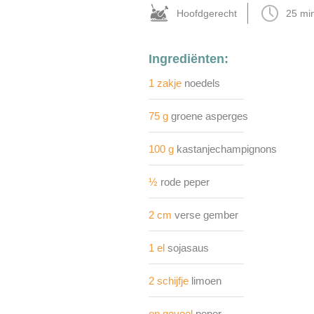
Hoofdgerecht
25 mi
Ingrediënten:
1 zakje
noedels
75 g
groene asperges
100 g
kastanjechampignons
½
rode peper
2 cm
verse gember
1 el
sojasaus
2 schijfje
limoen
op gevoel
peper