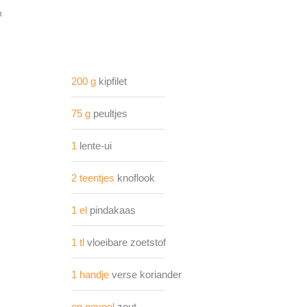
n
200 g
kipfilet
75 g
peultjes
1
lente-ui
2 teentjes
knoflook
1 el
pindakaas
1 tl
vloeibare zoetstof
1 handje
verse koriander
op gevoel
zout