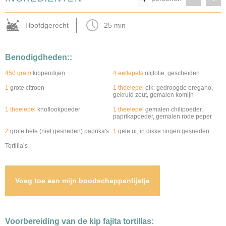
Hoofdgerecht
25 min
Benodigdheden::
450 gram
kippendijen
4 eetlepels
olijfolie, gescheiden
1
grote citroen
1 theelepel
elk: gedroogde oregano,
gekruid zout, gemalen komijn
1 theelepel
knoflookpoeder
1 theelepel
gemalen chilipoeder,
paprikapoeder, gemalen rode peper
2
grote hele (niet gesneden) paprika's
1
gele ui, in dikke ringen gesneden
Tortilla’s
Voeg toe aan mijn boodschappenlijstje
Voorbereiding van de kip fajita tortillas: