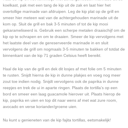
koelkast, pak met een tang de kip uit de zak en laat hier het
overtollige marinade van afdruipen. Leg de kip plat op de grill en
smeer hier meteen wat van de achtergehouden marinade uit de
kom op. Sluit de grill en bak 3-5 minuten of tot de kip mooi
gekarameliseerd is. Gebruik een scherpe metalen draaischijf om de
kip op te schrapen en om te draaien. Smeer de kip vervolgens met
het laatste deel van de gereserveerde marinade in en sluit
vervolgens de grill om nogmaals 3-5 minuten te bakken of totdat de
binnenkant van de kip 71 graden Celsius heeft bereikt.
Haal de kip van de grill en dek dit losjes af met folie om 5 minuten
te rusten. Snijdt hierna de kip in dunne plakjes en voeg nog meer
zout toe indien nodig. Snijdt vervolgens ook de paprika in dunne
reepjes en trek de ui in aparte ringen. Plaats de tortilla’s op een
bord en smeer een laag guacamole hierover uit. Plaats hierop de
kip, paprika en uien en top dit naar wens af met wat zure room,
avocado en verse koriander/groene uien.
Nu kunt u genieneten van de kip fajita tortillas, eetsmakelijk!