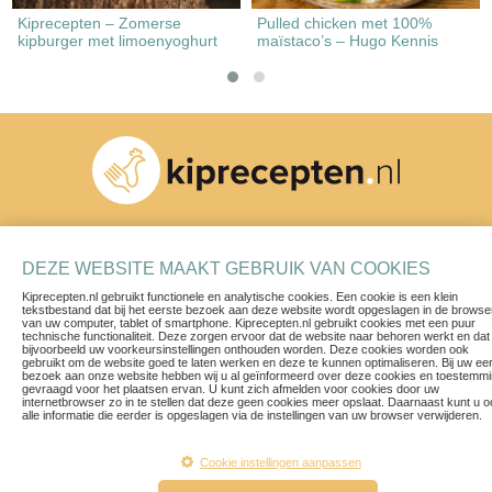
Kiprecepten – Zomerse
Pulled chicken met 100%
kipburger met limoenyoghurt
maïstaco’s – Hugo Kennis
Schrijf je in voor onze nieuwsbrief
DEZE WEBSITE MAAKT GEBRUIK VAN COOKIES
Kiprecepten.nl gebruikt functionele en analytische cookies. Een cookie is een klein
tekstbestand dat bij het eerste bezoek aan deze website wordt opgeslagen in de browse
van uw computer, tablet of smartphone. Kiprecepten.nl gebruikt cookies met een puur
technische functionaliteit. Deze zorgen ervoor dat de website naar behoren werkt en dat
bijvoorbeeld uw voorkeursinstellingen onthouden worden. Deze cookies worden ook
gebruikt om de website goed te laten werken en deze te kunnen optimaliseren. Bij uw ee
bezoek aan onze website hebben wij u al geïnformeerd over deze cookies en toestemm
Recepten
Contact
gevraagd voor het plaatsen ervan. U kunt zich afmelden voor cookies door uw
internetbrowser zo in te stellen dat deze geen cookies meer opslaat. Daarnaast kunt u 
Blogs & Vlogs
Privacy Policy
alle informatie die eerder is opgeslagen via de instellingen van uw browser verwijderen.
Herkomst van ons vlees
Voorwaarden
Een ruim aanbod
Disclaimer
Cookie instellingen aanpassen