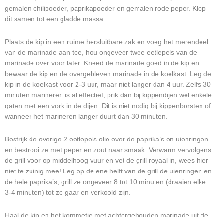
gemalen chilipoeder, paprikapoeder en gemalen rode peper. Klop
dit samen tot een gladde massa.
Plaats de kip in een ruime hersluitbare zak en voeg het merendeel
van de marinade aan toe, hou ongeveer twee eetlepels van de
marinade over voor later. Kneed de marinade goed in de kip en
bewaar de kip en de overgebleven marinade in de koelkast. Leg de
kip in de koelkast voor 2-3 uur, maar niet langer dan 4 uur. Zelfs 30
minuten marineren is al effectief, prik dan bij kippendijen wel enkele
gaten met een vork in de dijen. Dit is niet nodig bij kippenborsten of
wanneer het marineren langer duurt dan 30 minuten.
Bestrijk de overige 2 eetlepels olie over de paprika’s en uienringen
en bestrooi ze met peper en zout naar smaak. Verwarm vervolgens
de grill voor op middelhoog vuur en vet de grill royaal in, wees hier
niet te zuinig mee! Leg op de ene helft van de grill de uienringen en
de hele paprika’s, grill ze ongeveer 8 tot 10 minuten (draaien elke
3-4 minuten) tot ze gaar en verkoold zijn.
Haal de kip en het kommetje met achtergehouden marinade uit de