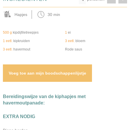
Hapjes
30 min
500 g
kipdijfiletreepjes
1
ei
1 eetl.
kipkruiden
3 eetl.
bloem
3 eetl.
havermout
Rode saus
Voeg toe aan mijn boodschappenlijstje
Bereidingswijze van de kiphapjes met
havermoutpanade:
EXTRA NODIG