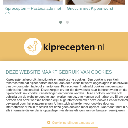
Kiprecepten – Pastasalade met
Gnocchi met Kippenworst
kip
Schrijf je in voor onze nieuwsbrief
DEZE WEBSITE MAAKT GEBRUIK VAN COOKIES
Kiprecepten.nl gebruikt functionele en analytische cookies. Een cookie is een klein
tekstbestand dat bij het eerste bezoek aan deze website wordt opgeslagen in de browse
van uw computer, tablet of smartphone. Kiprecepten.nl gebruikt cookies met een puur
technische functionaliteit. Deze zorgen ervoor dat de website naar behoren werkt en dat
bijvoorbeeld uw voorkeursinstellingen onthouden worden. Deze cookies worden ook
gebruikt om de website goed te laten werken en deze te kunnen optimaliseren. Bij uw ee
bezoek aan onze website hebben wij u al geïnformeerd over deze cookies en toestemm
Recepten
Contact
gevraagd voor het plaatsen ervan. U kunt zich afmelden voor cookies door uw
internetbrowser zo in te stellen dat deze geen cookies meer opslaat. Daarnaast kunt u 
Blogs & Vlogs
Privacy Policy
alle informatie die eerder is opgeslagen via de instellingen van uw browser verwijderen.
Herkomst van ons vlees
Voorwaarden
Een ruim aanbod
Disclaimer
Cookie instellingen aanpassen