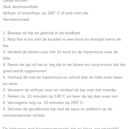
Diepe borden
Stuk aluminiumfolie
Airfryer of smartfryer op 180˚ C of wok met olie
Serveerschaal
1. Bewaar de kip tot gebruik in de koelkast.
2. Klop het ei los met de kruiden in een bord en dompel hierin de
kip.
3. Verdeel de bloem over het 2e bord en de havermout over de
folie.
4. Neem de kip uit het ei, leg die in de bloem en zorg ervoor dat die
goed wordt opgenomen.
5. Herhaal dit met de havermout en schud dan de folie even heen
en weer.
6. Verwarm de airfryer voor en verdeel de kip over het mandje.
7. Reken ca. 10 minuten op 180˚C en keer de kip dan even om.
8. Vervolgens nog ca. 10 minuten op 200˚ C.
9. Serveer de goudbruine kip met de saus en prikkers op de
voorverwarmde schaal.
De kiphapjes met havermoutpanade zijn nu klaar, eet smakelijk!