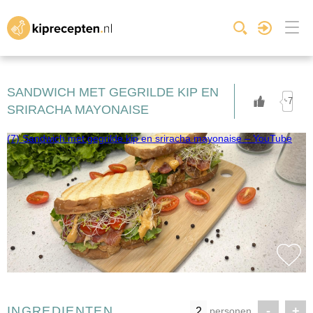
SANDWICH MET GEGRILDE KIP EN
+7
SRIRACHA MAYONAISE
(7) Sandwich met gegrilde kip en sriracha mayonaise – YouTube
INGREDIENTEN
-
+
personen