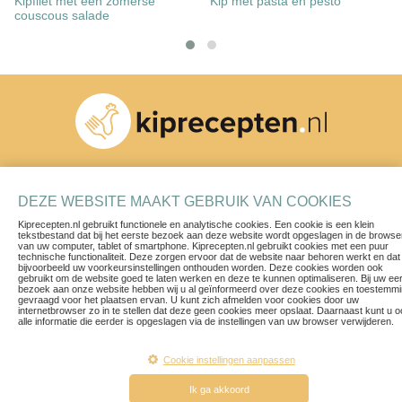
Kipfilet met een zomerse
Kip met pasta en pesto
couscous salade
Schrijf je in voor onze nieuwsbrief
DEZE WEBSITE MAAKT GEBRUIK VAN COOKIES
Kiprecepten.nl gebruikt functionele en analytische cookies. Een cookie is een klein
tekstbestand dat bij het eerste bezoek aan deze website wordt opgeslagen in de browse
van uw computer, tablet of smartphone. Kiprecepten.nl gebruikt cookies met een puur
technische functionaliteit. Deze zorgen ervoor dat de website naar behoren werkt en dat
bijvoorbeeld uw voorkeursinstellingen onthouden worden. Deze cookies worden ook
gebruikt om de website goed te laten werken en deze te kunnen optimaliseren. Bij uw ee
bezoek aan onze website hebben wij u al geïnformeerd over deze cookies en toestemm
Recepten
Contact
gevraagd voor het plaatsen ervan. U kunt zich afmelden voor cookies door uw
internetbrowser zo in te stellen dat deze geen cookies meer opslaat. Daarnaast kunt u 
Blogs & Vlogs
Privacy Policy
alle informatie die eerder is opgeslagen via de instellingen van uw browser verwijderen.
Herkomst van ons vlees
Voorwaarden
Een ruim aanbod
Disclaimer
Cookie instellingen aanpassen
Ik ga akkoord
© 2019 kiprecepten.nl. All rights reserved.