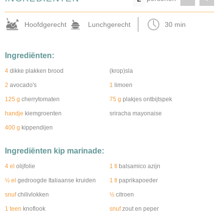
Hoofdgerecht
Lunchgerecht
30 min
Ingrediënten:
4
dikke plakken brood
(krop)sla
2
avocado's
1
limoen
125 g
cherrytomaten
75 g
plakjes ontbijtspek
handje
kiemgroenten
sriracha mayonaise
400 g
kippendijen
Ingrediënten kip marinade:
4 el
olijfolie
1 tl
balsamico azijn
½ el
gedroogde Italiaanse kruiden
1 tl
paprikapoeder
snuf
chilivlokken
½
citroen
1 teen
knoflook
snuf
zout en peper